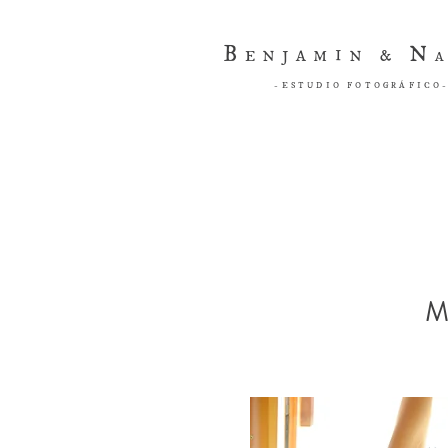
B
N
ENJAMIN &
-ESTUDIO FOTOGRÁFICO
M