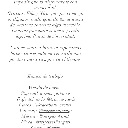
impedir que lo disfrutarais con
intensidad.
Gracias, Èlia y Nico porque como ya
os digimos, cada gota de lluvia hacía
de vuestras sonrisas algo increíble.
Gracias por cada sonrisa y cada
lágrima llenas de sinceridad.
Esta es vuestra historia esperamos
haber conseguido un recuerdo que
perdure para siempre en el tiempo.
Equipo de trabajo:
Vestido de novia
@special_novias_palamos
Traje del novio
@traccio nuvis
Flores
@lalicabani_events
Catering
@mercescatering
Música
@mrsglowband
Finca
@lesfeixesllargues
Carpa @veleo