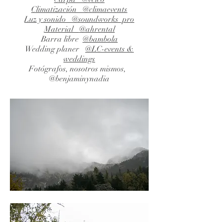
Climatización
@climaevents
Luz y sonido
@soundworks_pro
Material
@ahrental
Barra libre
@bambola
Wedding planer
@LC-events &
weddings
Fotógrafos, nosotros mismos,
@benjaminynadia