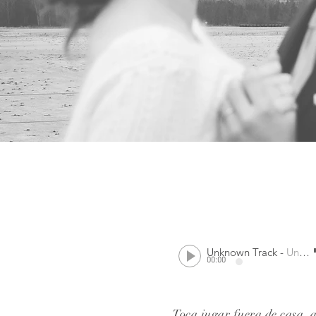
Unknown Track
-
Unknown Artist
00:00
Toca jugar fuera de casa, 