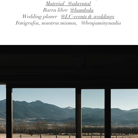
Material
@ahrental
Barra libre
@bambola
Wedding planer
@LC-events & weddings
Fotógrafos, nosotros mismos, @benjaminynadia