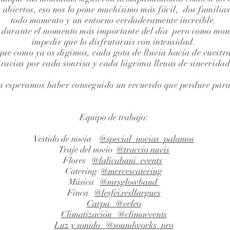
s abiertos, eso nos lo pone muchísimo más fácil, dos familia
todo momento y un entorno verdaderamente increíble.
 durante el momento más importante del día pero como mom
impedir que lo disfrutarais con intensidad.
ue como ya os digimos, cada gota de lluvia hacía de vuestras
racias por cada sonrisa y cada lágrima llenas de sinceridad
ria esperamos haber conseguido un recuerdo que perdure para
Equipo de trabajo:
Vestido de novia
@special_novias_palamos
Traje del novio
@traccio nuvis
Flores
@lalicabani_events
Catering
@mercescatering
Música
@mrsglowband
Finca
@lesfeixesllargues
Carpa @veleo
Climatización
@climaevents
Luz y sonido
@soundworks_pro