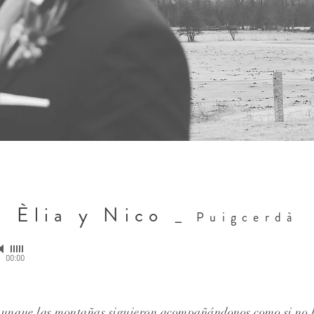
Èlia y Nico _
Puigcerdà
00:00
aunque las montañas siguieron acompañándonos como si no h