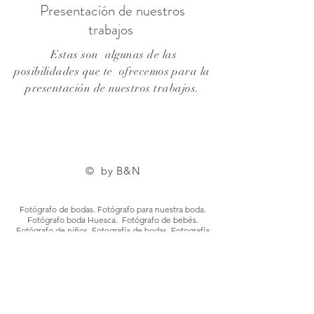
Presentación de nuestros
trabajos
Estas son algunas de las
posibilidades que te ofrecemos para la
presentación de nuestros trabajos.
© by B&N
#Fotógrafos de boda en España
Fotógrafo de bodas. Fotógrafo para nuestra boda.
Fotógrafo boda Huesca. Fotógrafo de bebés.
Fotógrafo de niños. Fotografía de bodas. Fotografía
de niños. Fotografía de bebés. Fotografía de
mascotas. Fotógrafo de mascotas. Fotógrafo boda
Valle de Tena. Fotógrafo Sabiñánigo. Fotografía
publicitaria. Fotografía industrial. Fotógrafo Zaragoza.
Fotógrafo profesional. El fotógrafo de mi bebe.
Fotógrafo de bebés.Fotógrafos de bebés a
domicilio.Fotógrafos de bebés en Huesca. Fotografía